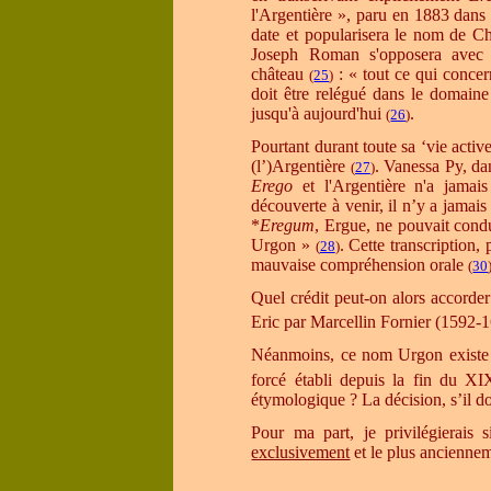
l'Argentière »,
paru en 1883 dans le
date et popularisera le nom de Ch
Joseph Roman s'opposera avec
château
: « tout ce qui concer
(
25
)
doit être relégué dans le domaine
jusqu'à aujourd'hui
.
(
26
)
Pourtant durant toute sa ‘vie acti
(l’)Argentière
. Vanessa Py, dan
(
27
)
Erego
et l'Argentière n'a jamai
découverte à venir, il n’y a jama
*
Eregum
, Ergue, ne pouvait con
Urgon
»
.
Cette transcription, 
(
28
)
mauvaise compréhension orale
(
30
Quel crédit peut-on alors accorder
Eric par Marcellin Fornier (1592-
Néanmoins, ce nom Urgon existe au
forcé établi depuis la fin du XI
étymologique ? La décision, s’il do
Pour ma part, je privilégierais
exclusivement
et le plus ancienne
_______________