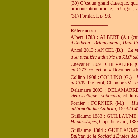
(30)
C’est un grand classique, q
prononciation proche, ici Urgon, v
(31) Fornier, I, p. 98.
_______________
Références
:
Albert 1783 : ALBERT (A.) (cu
d'Embrun : Briançonnais, Haut Em
Ancel 2013 : ANCEL (B.) –
La m
e
à sa première industrie au XIX
siè
Chevalier 1869 : CHEVALIER (C.
en 1277
, collection
« Documents hi
Collino 1908 : COLLINO (G.)
–
al 1300
, Pignerol, Chiantore-Masca
Delamarre 2003 : DELAMARRE
vieux-celtique continental
, édition
Fornier : FORNIER (M.) –
His
métropolitaine Ambrun
, 1623-1643
Guillaume 1883 : GUILLAUME (P.)
Hautes-Alpes
, Gap, Jouglard, 188
Guillaume 1884 : GUILLAUME
Bulletin de la Société d'
Études des