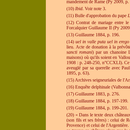
mandement de Rame (Py 2009, p. 
(10)
Ibid
. Voir note 3.
(11) Bulle d'approbation du pape
L
(12) Contrat de mariage entre le
Forcalquier Guillaume II (Py 2009
(13) Guillaume 1884, p. 196.
(14)
uel in valle puta uel in erego
lieu. Acte de donation à la prévô
sancti romani
) par un chanoine 
maisons) où qu'ils soient en Vallou
1908 : p. 248-250, n°CCXLI). Ce t
aveuglé par sa querelle avec Paul
1895, p. 63).
(15) Archives seigneuriales de l'Ar
(16) Enquête delphinale (Valbonnai
(17) Guillaume 1883, p. 276.
(18) Guillaume 1884, p. 197-199.
(19) Guillaume 1884, p. 199-201.
(20)
« Dans le texte deux château
(son fils et ses frères) : celui de
Provence) et celui de l'Argentière.