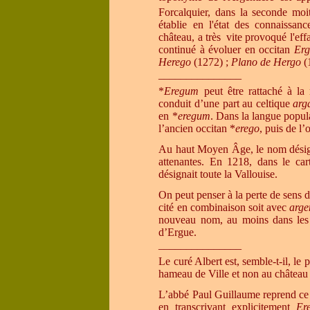
Forcalquier, dans la seconde moi
établie en l'état des connaissa
château,
a très vite provoqué
l'eff
continué à évoluer en occitan
Er
Herego
(1272) ;
Plano de Hergo
(
_______________
*
Eregum
peut être rattaché à la
conduit d’une part au celtique
arg
en *
eregum
. Dans la langue popul
l’ancien occitan *
erego
, puis de l
Au haut Moyen Âge, le nom désignai
attenantes. En 1218, dans le ca
désignait toute la Vallouise.
On peut penser à la perte de sens 
cité en combinaison soit avec
arge
nouveau nom, au moins dans les t
d’Ergue.
_______________
Le curé Albert est, semble-t-il, le
hameau de Ville et non au château
L’abbé Paul Guillaume reprend ce no
en transcrivant explicitement
Er