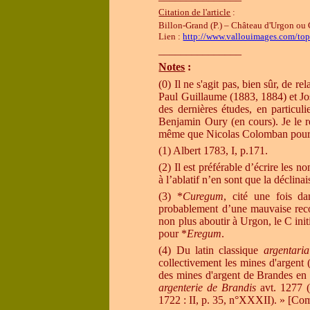
Citation de l'article
:
Billon-Grand (P.)
–
Château d'Urgon ou C
Lien :
http://www.vallouimages.com/topo
_______________
Notes
:
(0) Il ne s'agit pas, bien sûr, de 
Paul Guillaume (1883, 1884) et J
des dernières études, en particul
Benjamin Oury (en cours). Je le r
même que Nicolas Colomban pour l
(1)
Albert 1783, I, p.171.
(2)
Il est
préférable
d’écrire les no
à l’ablatif n’en sont que la déclina
(3)
*
Curegum
, cité une fois da
probablement d’une mauvaise reco
non plus aboutir à Urgon, le C ini
pour *
Eregum
.
(4) Du latin classique
argentaria
collectivement les mines d'argent 
des mines d'argent de Brandes en
argenterie de Brandis
avt. 1277 (
1722 : II, p. 35, n°XXXII).
» [Com