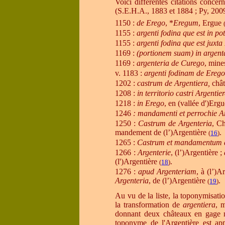
Voici différentes citations concer
(S.E.H.A., 1883 et 1884 ; Py, 2009
1150 :
de Erego
, *
Eregum
, Ergue
1155 :
argenti fodina que est in p
1155 :
argenti fodina que est juxt
1169 :
(portionem suam) in argent
1169 :
argenteria de Curego
, mine
v. 1183 :
argenti fodinam de Ereg
1202 :
castrum de Argentiera,
châ
1208 :
in territorio castri Argentie
1218 :
in Erego
, en (vallée d')Erg
1246
: mandamenti et perrochie A
1250 :
Castrum de Argenteria
, Ch
mandement de (l’)Argentière
.
(
16
)
1
265 :
Castrum et mandamentum d
1266 :
Argenterie
, (l’)Argentière ;
(l')Argentière
.
(
18
)
1276 :
apud Argenteriam
, à (l’)A
Argenteria
, de (l’)Argentière
.
(
19
)
Au vu de la liste, la toponymisat
la transformation de
argentiera
, 
donnant deux châteaux en gage néc
toponyme de l'Argentière est ap