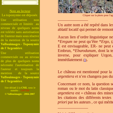
Note au lecteur
La toponymie est déposée.
Cliquer sur la photo pour l'ag
_______________
Une utilisation non
commerciale et limitée au
Un autre nom a été repéré dans le
niveau de quelques noms
ablatif locatif qui permet de remont
est tolérée sans autorisation
de l'auteur mais sous réserve
A
ucun lien d’ordre linguistique ne
de la mention de la source
*
Eregum
ne peut qu’être *
Ergo
, 
Vallouimages - Toponymie
E est envisageable, ER- ne peut é
de l'Argentière
.
Embrun, *
Eburodunum
, dont la 
Une utilisation
inverse, pour expliquer Urgon
commerciale ou au niveau
immédiatement
.
(
3
)
de plus de quelques noms
nécessite l'autorisation de
l'auteur et toujours la
Le château est mentionné pour la
mention de la source
argentiera
et n’en changera pas du
Vallouimages - Toponymie
de l'Argentière
.
Concernant ce nom, la question se
Site déclaré à la
CNIL
sous le
roman ou le mot du latin classiq
numéro :
1147326
argentiera
est « château des mines
© Vallouimages - 2004-2007
les citations des différents tex
priori
par les auteurs , ce qui méri
_______________