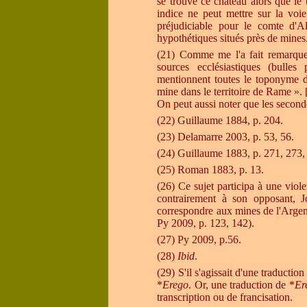
se trouve ce château alors que le t
indice ne peut mettre sur la voie 
préjudiciable pour le comte d'A
hypothétiques situés près de mines
(21
)
Comme me l'a fait remarqu
sources ecclésiastiques (bulles
mentionnent toutes le toponyme d
mine dans le territoire de Rame
»
.
On peut aussi noter que les second
(22) Guillaume 1884, p. 204.
(23) Delamarre 2003, p. 53, 56.
(24) Guillaume 1883, p. 271, 273,
(25) Roman 1883, p. 13.
(26) Ce sujet participa à une viole
contrairement à son opposant, 
correspondre aux mines de l'Argent
Py 2009, p. 123, 142).
(27) Py 2009, p.56.
(28)
Ibid
.
(29) S'il s'agissait d'une traductio
*
Erego
. Or, une traduction de *
Er
transcription ou de francisation.