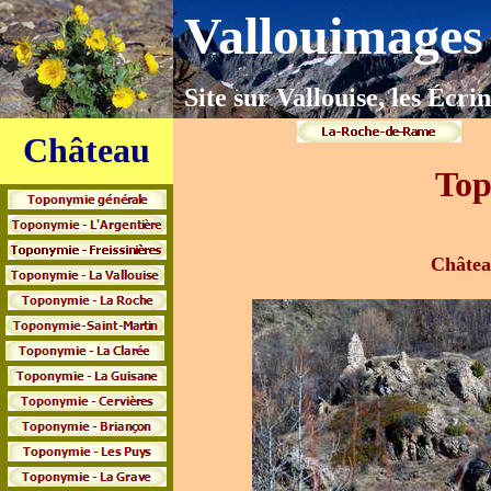
Vallouimages
Site sur Vallouise, les Écrin
Château
Top
Châtea