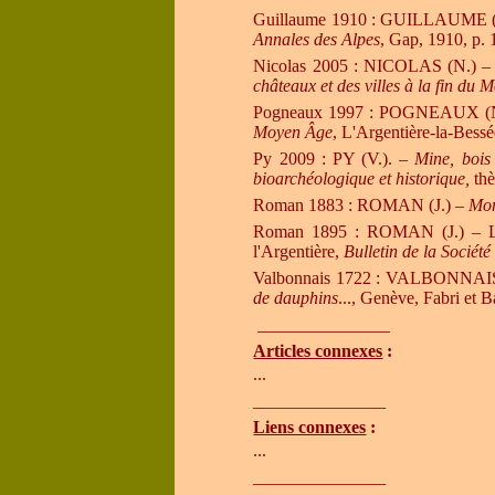
Guillaume 1910 : GUILLAUME (
Annales des Alpes
, Gap, 1910, p.
Nicolas 2005 : NICOLAS (N.)
châteaux et des villes à la fin du
Pogneaux 1997 : POGNEAUX (
Moyen Âge
, L'Argentière-la-Bessé
Py 2009 : PY (V.).
–
Mine, bois
bioarchéologique et historique,
thè
Roman 1883 : ROMAN (J.)
–
Mon
Roman 1895 :
ROMAN (J.)
– L
l'Argentière,
Bulletin de la Sociét
Valbonnais 1722 : VALBONNAIS 
de dauphins
..., Genève, Fabri et Ba
_______________
Articles connexes
:
...
_______________
Liens connexes
:
...
_______________