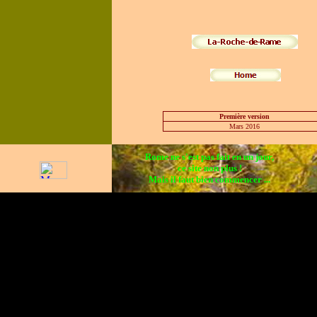
Première version
Mars 20
16
Rome ne s'est pas fait en un jour,
ce site non plus !
Mais il faut bien commencer ...