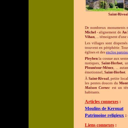
Saint-Rivoa
De nombreux monuments m
Michel
- alignement de
An 
Vihan
, ... témoignent d'un
Les villages sont dispers
trouvent en périphérie. Tou
églises et des
enclos parois
Pleyben
la cossue aux sente
rustiques,
Saint-Herbot
, u
Plounéour-Ménez
, ... aut
émotionnel,
Saint-Herbot
.
À
Saint-Rivoal
, petite loc
les pentes douces du
Mont
Maison Cornec
est un tém
habitants.
Articles connexes
:
Moulins de Kerouat
Patrimoine religieux
: 
Liens connexes
: