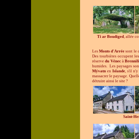
Ti ar Boudiged
, allée c
Les
Monts d'Arrée
sont le 
Des tourbières occupent le
réserve
du Vénec
à
Brennil
humides. Les paysages sont
Mývatn
en
Islande
, s'il n
massacrer le paysage. Quelle
détruire ainsi le site ?
Saint-He