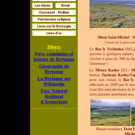
Mont Saint-Michel - 
Cliquer sur la photo pou
Divers
Le
Roc'h Trédudon
(383,
Pays, communes et
suivent à quelques mètres,
clocher à plus de 390 m fu
histoire de Bretagne
l'émetteur !
Géographie de
Le
Ménez Kador
(Fr) -
M
Bretagne
breton
Tuchenn Kador
/
Ga
La Bretagne sur
avec son voisin le
Roc'h 
Wikipedia
effectués en 2005 par le se
l'ont (les ont) déchu(s) de 
Parc Naturel
sites internet antérieurs aux
Régional
d'Armorique
______________________
Marais tourbeux
Yeun E
Miche