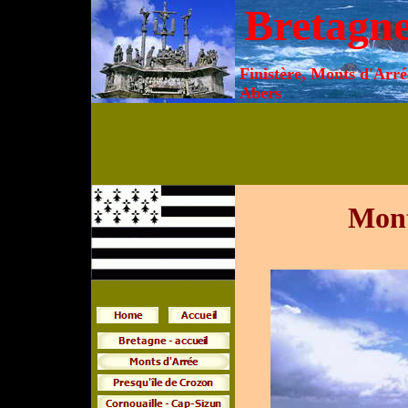
Bretagn
Finistère, Monts d'Arré
Abers
Mont