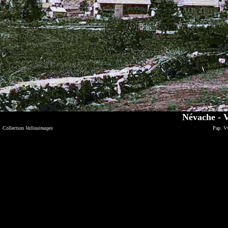
Névache - V
Collection
Vallouimages
Pap. V